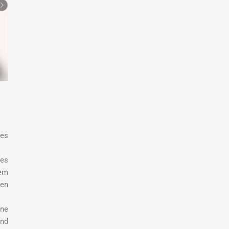
es
es
dem
hen
ine
und