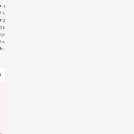
ung
ts,
ung
die
ng-
te,
der