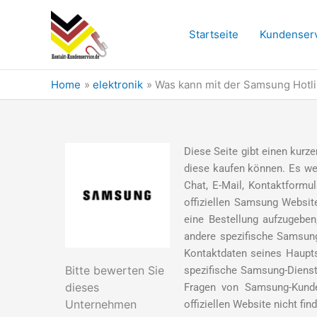
Skip
to
Startseite
Kundenser
content
Home
elektronik
Was kann mit der Samsung Hotl
Diese Seite gibt einen kurz
diese kaufen können. Es wer
Chat, E-Mail, Kontaktformu
offiziellen Samsung Website
eine Bestellung aufzugebe
andere spezifische Samsung
Kontaktdaten seines Haupts
Bitte bewerten Sie
spezifische Samsung-Dienste
dieses
Fragen von Samsung-Kunde
Unternehmen
offiziellen Website nicht fin