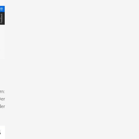
rn:
Der
der