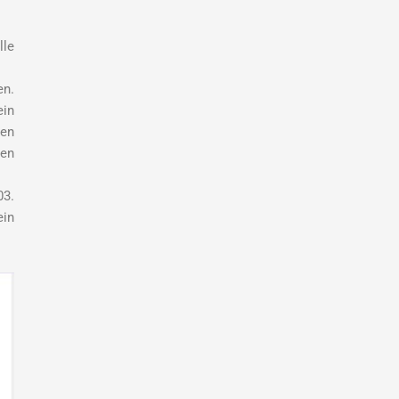
lle
en.
ein
ken
hen
03.
ein