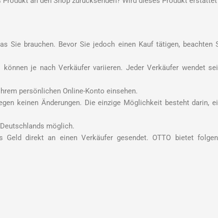
 Produkt an den Shop zurücksenden? Wird dieses Produkt erstattet
as Sie brauchen. Bevor Sie jedoch einen Kauf tätigen, beachten 
önnen je nach Verkäufer variieren. Jeder Verkäufer wendet se
n Ihrem persönlichen Online-Konto einsehen.
egen keinen Änderungen. Die einzige Möglichkeit besteht darin, e
b Deutschlands möglich.
 Geld direkt an einen Verkäufer gesendet. OTTO bietet folge