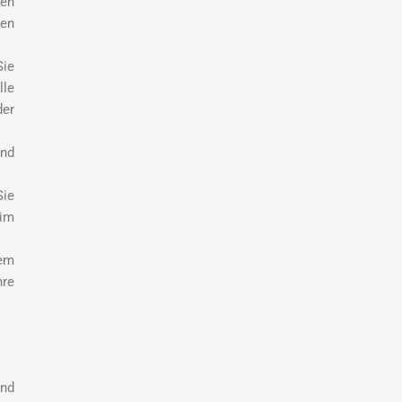
den
den
Sie
lle
der
und
Sie
 im
dem
hre
und