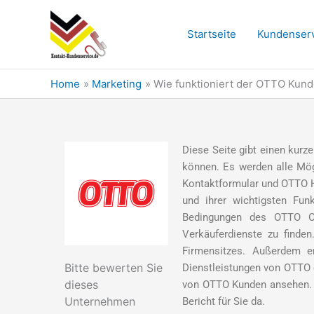
Skip
to
Startseite
Kundenser
content
Home
Marketing
Wie funktioniert der OTTO Kun
Diese Seite gibt einen kurz
können. Es werden alle Mög
Kontaktformular und OTTO Ho
und ihrer wichtigsten Fun
Bedingungen des OTTO On
Verkäuferdienste zu finde
Firmensitzes. Außerdem e
Bitte bewerten Sie
Dienstleistungen von OTTO d
dieses
von OTTO Kunden ansehen. W
Unternehmen
Bericht für Sie da.