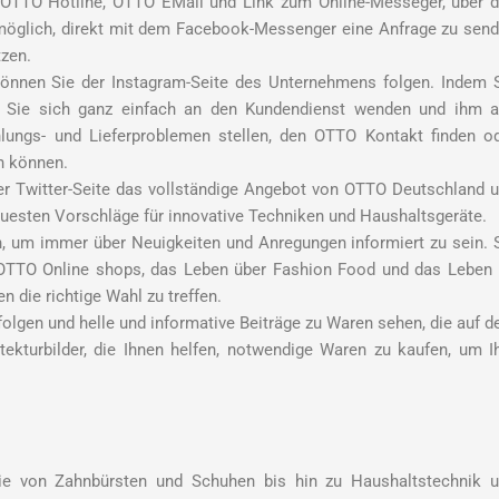
ch OTTO Hotline, OTTO EMail und Link zum Online-Messeger, über 
 möglich, direkt mit dem Facebook-Messenger eine Anfrage zu sen
tzen.
nnen Sie der Instagram-Seite des Unternehmens folgen. Indem 
n Sie sich ganz einfach an den Kundendienst wenden und ihm a
ungs- und Lieferproblemen stellen, den OTTO Kontakt finden o
n können.
f der Twitter-Seite das vollständige Angebot von OTTO Deutschland 
neuesten Vorschläge für innovative Techniken und Haushaltsgeräte.
 um immer über Neuigkeiten und Anregungen informiert zu sein. 
OTTO Online shops, das Leben über Fashion Food und das Leben
n die richtige Wahl zu treffen.
folgen und helle und informative Beiträge zu Waren sehen, die auf 
ekturbilder, die Ihnen helfen, notwendige Waren zu kaufen, um I
 von Zahnbürsten und Schuhen bis hin zu Haushaltstechnik 