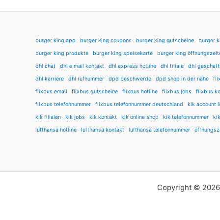
burger king app
burger king coupons
burger king gutscheine
burger k
burger king produkte
burger king speisekarte
burger king öffnungszeit
dhl chat
dhl e mail kontakt
dhl express hotline
dhl filiale
dhl geschäft
dhl karriere
dhl rufnummer
dpd beschwerde
dpd shop in der nähe
fl
flixbus email
flixbus gutscheine
flixbus hotline
flixbus jobs
flixbus k
flixbus telefonnummer
flixbus telefonnummer deutschland
kik account 
kik filialen
kik jobs
kik kontakt
kik online shop
kik telefonnummer
ki
lufthansa hotline
lufthansa kontakt
lufthansa telefonnummer
öffnungsz
Copyright © 2026