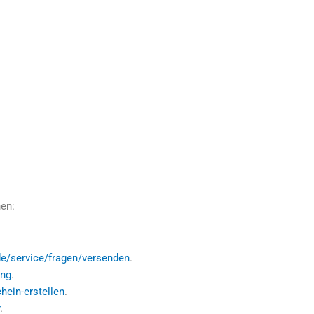
hen:
e/service/fragen/versenden
.
ung
.
ein-erstellen
.
.