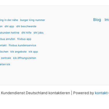
Blog
Im
ing in der nähe
burger king nummer
en
dhl app
dhl beschwerde
skunden hotline
dhl hilfe
dhl jobs
ixbus anrufen
flixbus app
ontakt
flixbus kundenservice
löschen
kik angebote
kik app
k zentrale
kik öffnungszeiten
eiten kik
 Kundendienst Deutschland kontaktieren | Powered by
kontakt