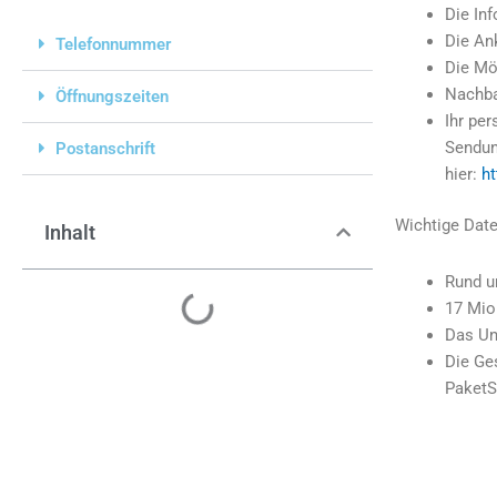
Die Inf
Die An
Telefonnummer
Die Mö
Nachba
Öffnungszeiten
Ihr pe
Sendun
Postanschrift
hier:
h
Wichtige Dat
Inhalt
Rund u
17 Mio
Das Un
Die Ges
PaketS