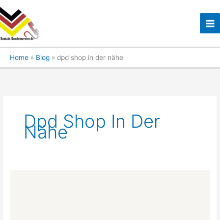
Skip
to
content
Home
Blog
dpd shop in der nähe
Dpd Shop In Der
Nähe
Wie
funktioniert
der
DPD
Kundenservice