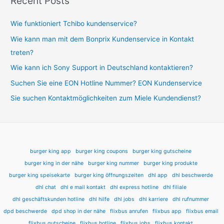
Recent Posts
Wie funktioniert Tchibo kundenservice?
Wie kann man mit dem Bonprix Kundenservice in Kontakt
treten?
Wie kann ich Sony Support in Deutschland kontaktieren?
Suchen Sie eine EON Hotline Nummer? EON Kundenservice
Sie suchen Kontaktmöglichkeiten zum Miele Kundendienst?
burger king app
burger king coupons
burger king gutscheine
burger king in der nähe
burger king nummer
burger king produkte
burger king speisekarte
burger king öffnungszeiten
dhl app
dhl beschwerde
dhl chat
dhl e mail kontakt
dhl express hotline
dhl filiale
dhl geschäftskunden hotline
dhl hilfe
dhl jobs
dhl karriere
dhl rufnummer
dpd beschwerde
dpd shop in der nähe
flixbus anrufen
flixbus app
flixbus email
flixbus gutscheine
flixbus hotline
flixbus jobs
flixbus kontakt